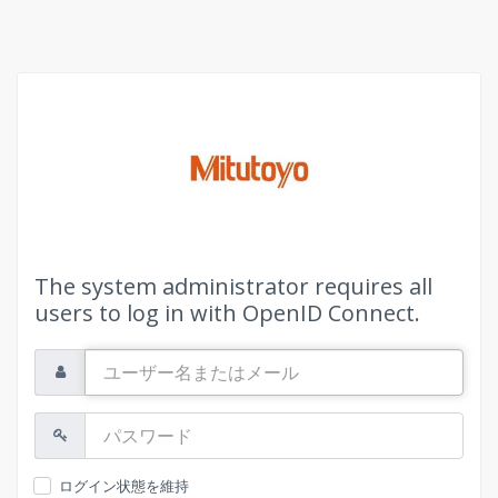
The system administrator requires all
users to log in with OpenID Connect.
ユ
ー
ザ
ー
パ
名
ス
ま
ワ
た
ー
ログイン状態を維持