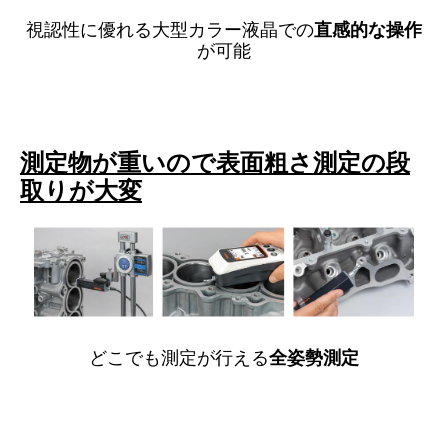
視認性に優れる大型カラー液晶での
直感的な操作
が可能
測定物が重いので表面粗さ測定の段
取りが大変
どこでも測定が行える
全姿勢測定